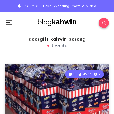
PROMOSI: Pakej Wedding Photo & Video
doorgift kahwin borong
1 Article
0
4957
2