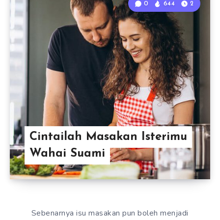
0
644
2
Cintailah Masakan Isterimu
Wahai Suami
Sebenarnya isu masakan pun boleh menjadi