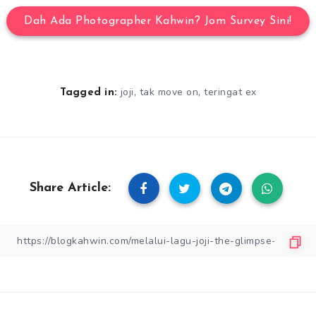
Dah Ada Photographer Kahwin? Jom Survey Sini!
,
,
joji
tak move on
teringat ex
Tagged in:
Share Article: