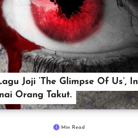
Lagu Joji ‘The Glimpse Of Us’, I
ai Orang Takut.
Min Read
1