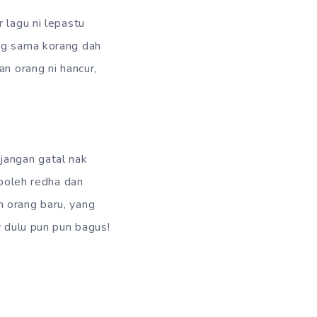
 lagu ni lepastu
ang sama korang dah
an orang ni hancur,
jangan gatal nak
 boleh redha dan
n orang baru, yang
y dulu pun pun bagus!