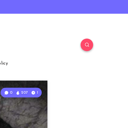
licy
0
207
1