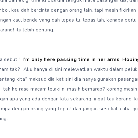
dia dan ex girlfriend bila dia tengok mata pasangan dia, dari
oi, kau dah bercinta dengan orang lain, tapi masih fikirkan
gan kau, benda yang dah lepas tu, lepas lah, kenapa perlu 
rang! itu lebih penting.
ada sebut ”
I’m only here passing time in her arms
,
Hoping
aham tak? “Aku hanya di sini melewatkan waktu dalam peluk
ntang kita” maksud dia kat sini dia hanya gunakan pasangan
ia, tak ke rasa macam lelaki ni masih berharap? korang masi
gan apa yang ada dengan kita sekarang, ingat tau korang, k
mpa dengan orang yang tepat! dan jangan sesekali cuba gu
ang.