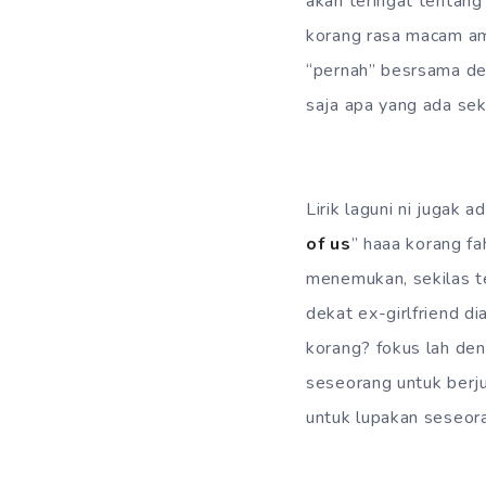
akan teringat tentang 
korang rasa macam amb
“pernah” besrsama den
saja apa yang ada seka
Lirik laguni ni jugak 
of us
” haaa korang f
menemukan, sekilas te
dekat ex-girlfriend d
korang? fokus lah den
seseorang untuk berju
untuk lupakan seseor