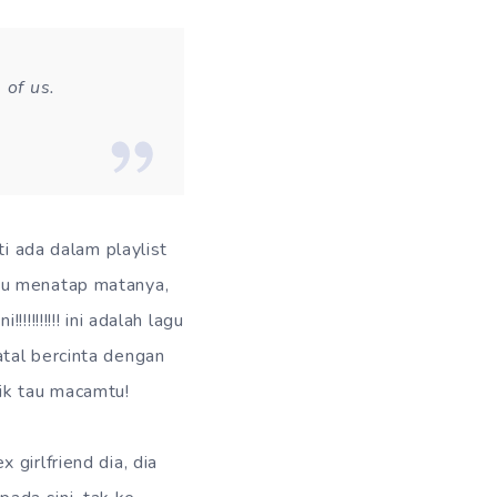
 of us.
ti ada dalam playlist
aku menatap matanya,
!!!!!!! ini adalah lagu
atal bercinta dengan
aik tau macamtu!
girlfriend dia, dia