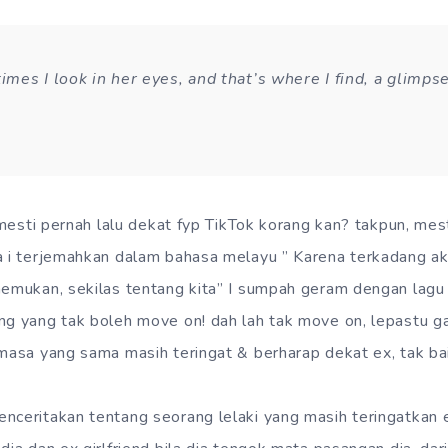
mes I look in her eyes, and that’s where I find, a glimpse
, mesti pernah lalu dekat fyp TikTok korang kan? takpun, mes
la i terjemahkan dalam bahasa melayu ” Karena terkadang 
emukan, sekilas tentang kita” I sumpah geram dengan lagu ni!!!!
ng yang tak boleh move on! dah lah tak move on, lepastu g
 masa yang sama masih teringat & berharap dekat ex, tak b
nceritakan tentang seorang lelaki yang masih teringatkan ex 