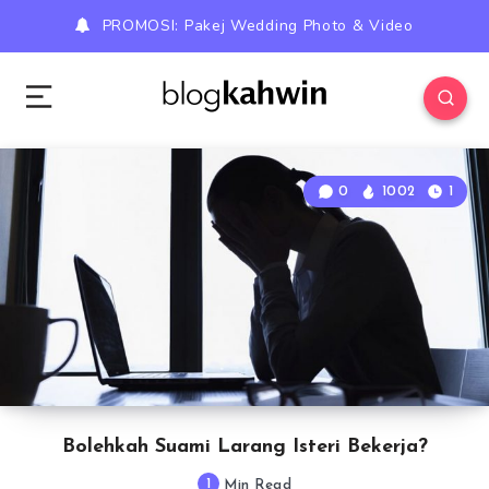
PROMOSI: Pakej Wedding Photo & Video
0
1002
1
Bolehkah Suami Larang Isteri Bekerja?
1
Min Read